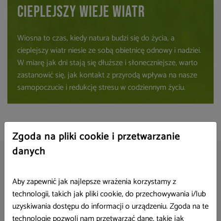
szy wieje wiatr
stres
s, kiedy natura budzi się do życia, a
W dzisiejszym zab
atr niesie ze sobą obietnicę odnowy i nadziei.
nieodłącznym ele
ni stają się dłuższe i słoneczniejsze, warto
oferuje proste i
ię, jak kontakt z przyrodą wpływa na nasze
radzeniu sobie z
 i redukcję stresu w codziennym życiu.
równowagi.
Zgoda na pliki cookie i przetwarzanie
danych
Wydawnictwa
Aby zapewnić jak najlepsze wrażenia korzystamy z
technologii, takich jak pliki cookie, do przechowywania i/lub
uzyskiwania dostępu do informacji o urządzeniu. Zgoda na te
technologie pozwoli nam przetwarzać dane, takie jak