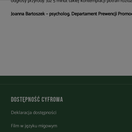
odgłosy przyrody. Już 5 minut takiej kontemplacji potrafi rozlu
Joanna Bartoszek – psycholog. Departament Prewencji Promoc
Dostępność cyfrowa
Deklaracja dostępności
Film w języku migowym