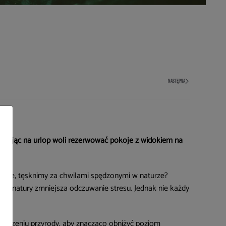
NASTĘPNA
eżdżając na urlop woli rezerwować pokoje z widokiem na
ślenie, tęsknimy za chwilami spędzonymi w naturze?
niu natury zmniejsza odczuwanie stresu. Jednak nie każdy
toczeniu przyrody, aby znacząco obniżyć poziom