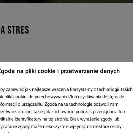
na stres
Zgoda na pliki cookie i przetwarzanie danych
Czy zastanawialiście się kiedyś, dlaczego większość ludzi wyj
by zapewnić jak najlepsze wrażenia korzystamy z technologii, takich
las, jezioro, góry czy morze?
ak pliki cookie, do przechowywania i/lub uzyskiwania dostępu do
Dlaczego zdarza się, że gdy stres uniemożliwia racjonalne my
nformacji o urządzeniu. Zgoda na te technologie pozwoli nam
Sądzę, że wiele osób podejrzewa, że spędzanie czasu w otocze
rzetwarzać dane, takie jak zachowanie podczas przeglądania lub
jest zorientowany, dlaczego tak się dzieje.
nikalne identyfikatory na tej stronie. Brak wyrażenia zgody lub
ycofanie zgody może niekorzystnie wpłynąć na niektóre cechy i
Badania wskazują, że wystarczy przebywać około 30 minut w o