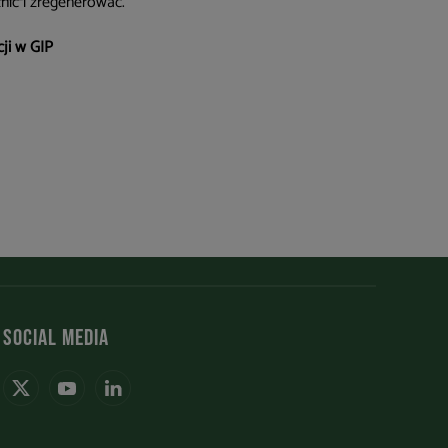
źnić i zregenerować.
ji w GIP
Social media