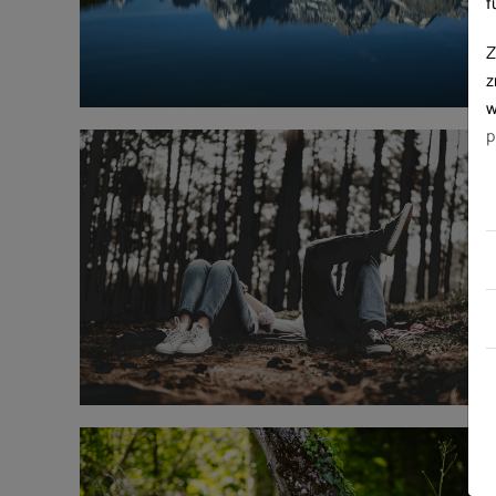
f
Z
z
w
p