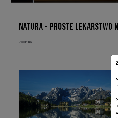
Natura - proste lekarstwo 
POPRZEDNIA
A
j
i
p
u
w